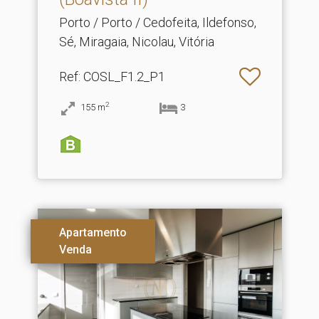
Porto / Porto / Cedofeita, Ildefonso,
Sé, Miragaia, Nicolau, Vitória
Ref
: COSL_F1.2_P1
2
155
m
3
Apartamento
Venda