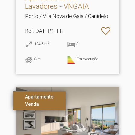
Lavadores - VNGAIA
Porto / Vila Nova de Gaia / Canidelo
Ref
: DAT_P1_FH
2
124.5
m
3
Sim
Em execução
Apartamento
Venda