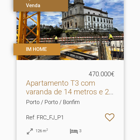
Venda
IM HOME
470.000€
Apartamento T3 com
varanda de 14 metros e 2
s.​..
Porto / Porto / Bonfim
Ref
: FRC_FJ_P1
2
126
m
3