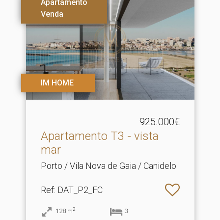
Apartamento
Venda
IM HOME
925.000€
Apartamento T3 - vista
mar
Porto / Vila Nova de Gaia / Canidelo
Ref
: DAT_P2_FC
2
128
m
3