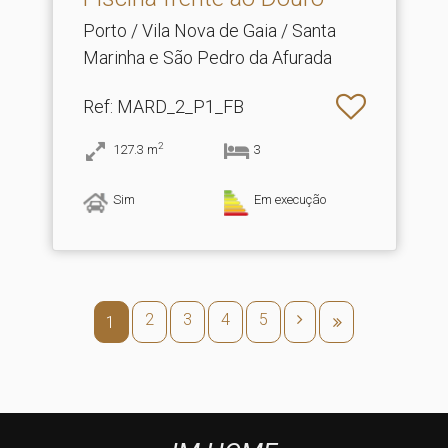
Porto / Vila Nova de Gaia / Santa
Marinha e São Pedro da Afurada
Ref
: MARD_2_P1_FB
2
127.3
m
3
Sim
Em execução
2
3
4
5
1