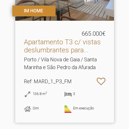
IM HOME
665.000€
Apartamento T3 c/ vistas
deslumbrantes para.​..
Porto / Vila Nova de Gaia / Santa
Marinha e São Pedro da Afurada
Ref
: MARD_1_P3_FM
2
136.8
m
3
Sim
Em execução