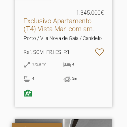
1.345.000€
Exclusivo Apartamento
(T4) Vista Mar, com am.​..
Porto / Vila Nova de Gaia / Canidelo
Ref
: SCM_FR.I.ES_P.1
2
172.8
m
4
4
Sim