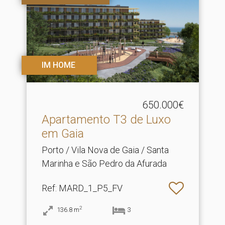
IM HOME
650.000€
Apartamento T3 de Luxo
em Gaia
Porto / Vila Nova de Gaia / Santa
Marinha e São Pedro da Afurada
Ref
: MARD_1_P5_FV
2
136.8
m
3