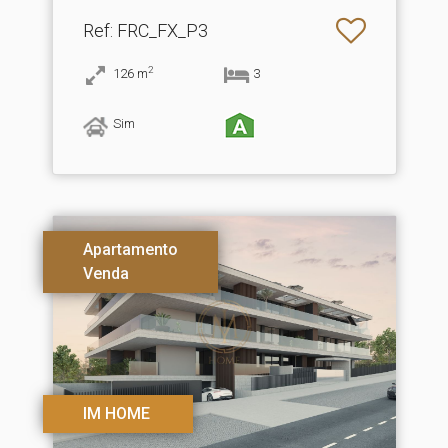
Ref
: FRC_FX_P3
2
126
m
3
Sim
Apartamento
Venda
IM HOME