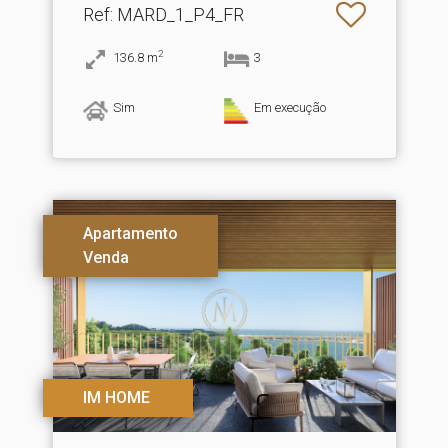
Ref
: MARD_1_P4_FR
2
136.8
m
3
Sim
Em execução
Apartamento
Venda
IM HOME