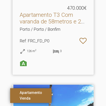
470.000€
Apartamento T3 Com
varanda de 58metros e 2
su.​..
Porto / Porto / Bonfim
Ref
: FRC_FD_P0
2
126
m
3
Apartamento
Venda