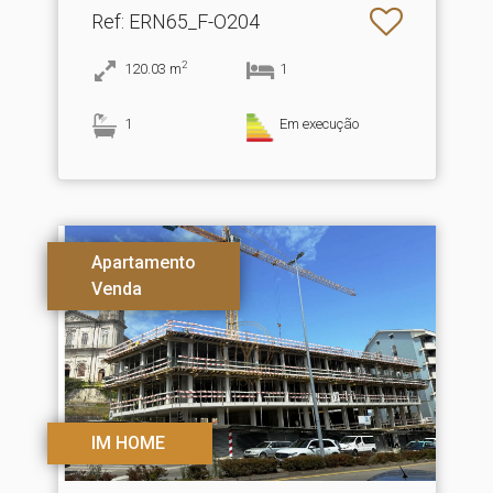
Ref
: ERN65_F-O204
2
120.03
m
1
1
Em execução
Apartamento
Venda
IM HOME