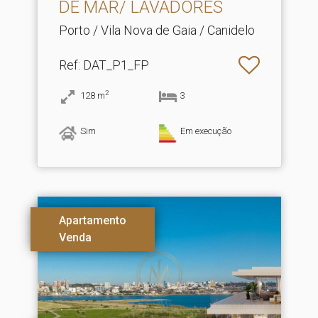
DE MAR/ LAVADORES
Porto / Vila Nova de Gaia / Canidelo
Ref
: DAT_P1_FP
2
128
m
3
Sim
Em execução
Apartamento
Venda