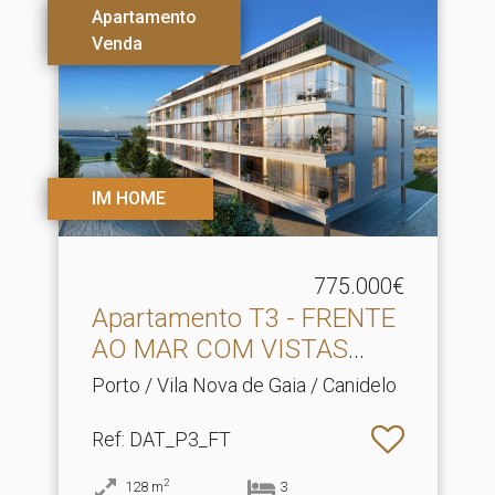
Apartamento
Venda
IM HOME
775.000€
Apartamento T3 - FRENTE
AO MAR COM VISTAS
DES.​..
Porto / Vila Nova de Gaia / Canidelo
Ref
: DAT_P3_FT
2
128
m
3