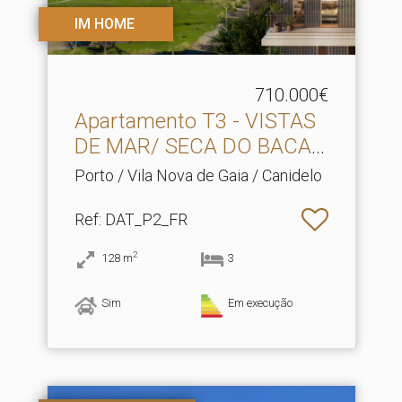
IM HOME
710.000€
Apartamento T3 - VISTAS
DE MAR/ SECA DO BACAL.​
..
Porto / Vila Nova de Gaia / Canidelo
Ref
: DAT_P2_FR
2
128
m
3
Sim
Em execução