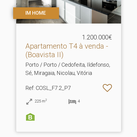
IM HOME
1.200.000€
Apartamento T4 à venda -
(Boavista II)
Porto / Porto / Cedofeita, Ildefonso,
Sé, Miragaia, Nicolau, Vitória
Ref
: COSL_F7.2_P7
2
225
m
4