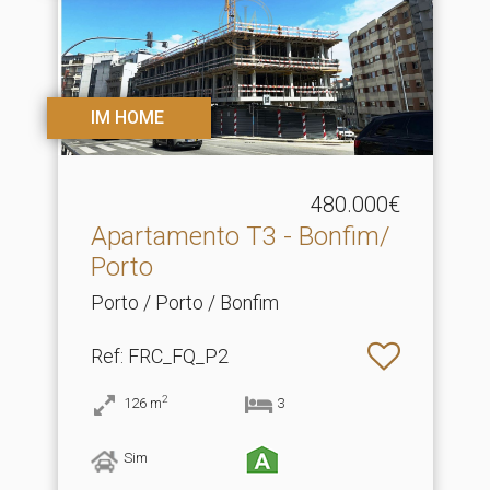
IM HOME
480.000€
Apartamento T3 - Bonfim/
Porto
Porto / Porto / Bonfim
Ref
: FRC_FQ_P2
2
126
m
3
Sim