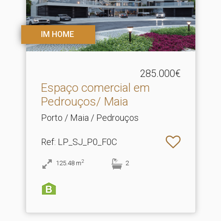
IM HOME
285.000€
Espaço comercial em
Pedrouços/ Maia
Porto / Maia / Pedrouços
Ref
: LP_SJ_P0_F0C
2
125.48
m
2