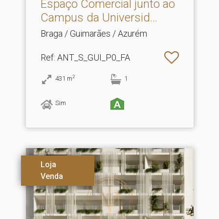
Espaço Comercial junto ao
Campus da Universid.​..
Braga / Guimarães / Azurém
Ref
: ANT_S_GUI_P0_FA
2
431
m
1
Sim
Loja
Venda