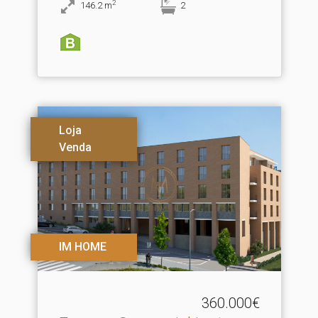
2
146.2
m
2
Loja
Venda
IM HOME
360.000€