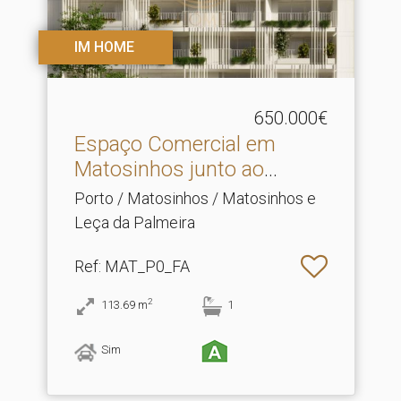
IM HOME
650.000€
Espaço Comercial em
Matosinhos junto ao
Metro.​..
Porto / Matosinhos / Matosinhos e
Leça da Palmeira
Ref
: MAT_P0_FA
2
113.69
m
1
Sim