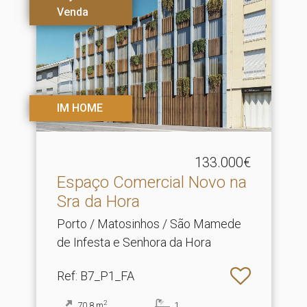
Venda
IM HOME
133.000€
Espaço Comercial Novo na
Sra da Hora
Porto / Matosinhos / São Mamede
de Infesta e Senhora da Hora
Ref
: B7_P1_FA
2
70.8
m
1