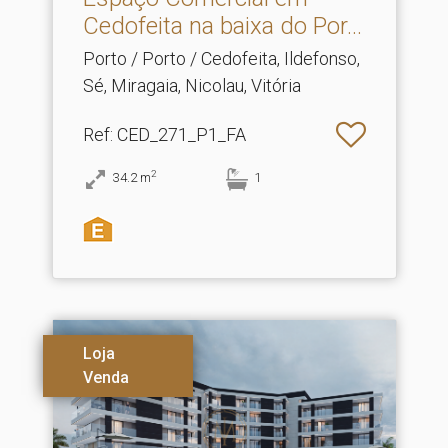
Cedofeita na baixa do Por.​..
Porto / Porto / Cedofeita, Ildefonso,
Sé, Miragaia, Nicolau, Vitória
Ref
: CED_271_P1_FA
2
34.2
m
1
Loja
Venda