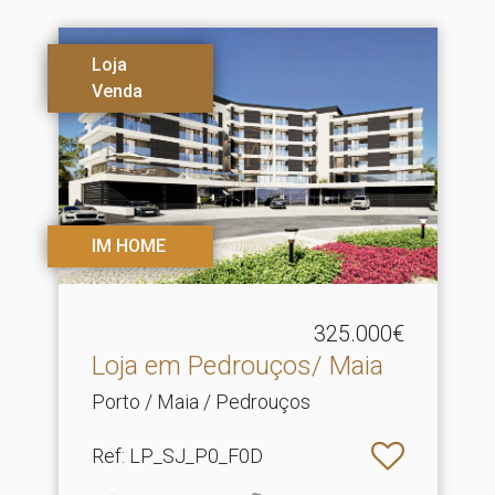
Loja
Venda
IM HOME
325.000€
Loja em Pedrouços/ Maia
Porto / Maia / Pedrouços
Ref
: LP_SJ_P0_F0D