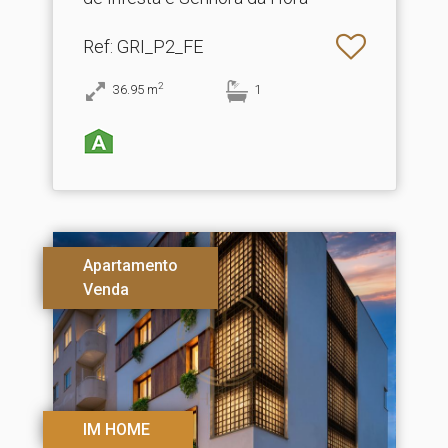
Ref
: GRI_P2_FE
2
36.95
m
1
Apartamento
Venda
IM HOME