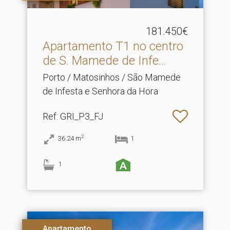
181.450€
Apartamento T1 no centro
de S.​ Mamede de Infe...
Porto / Matosinhos / São Mamede
de Infesta e Senhora da Hora
Ref
: GRI_P3_FJ
2
36.24
m
1
1
Apartamento