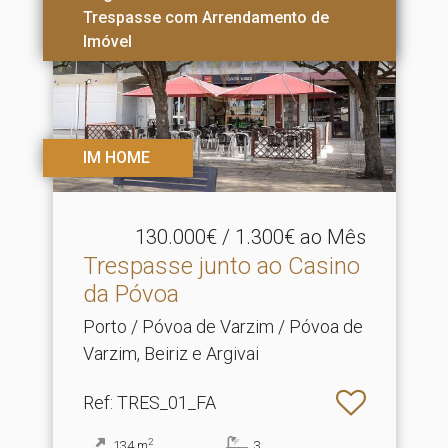
Trespasse com Arrendamento de
Imóvel
IM HOME
130.000€ / 1.300€ ao Mês
Trespasse junto ao Casino
da Póvoa
Porto / Póvoa de Varzim / Póvoa de
Varzim, Beiriz e Argivai
Ref
: TRES_01_FA
2
134
m
3