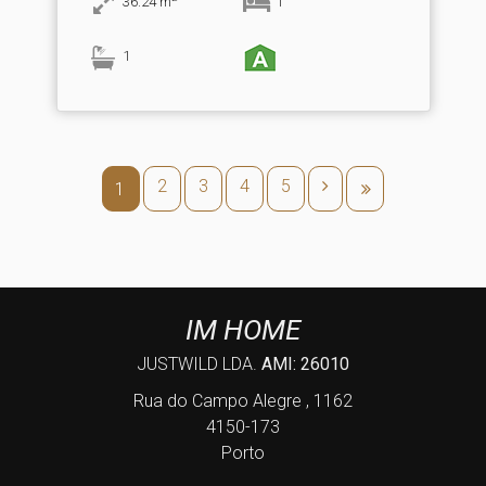
36.24
m
1
1
2
3
4
5
1
IM HOME
JUSTWILD LDA.
AMI: 26010
Rua do Campo Alegre , 1162
4150-173
Porto