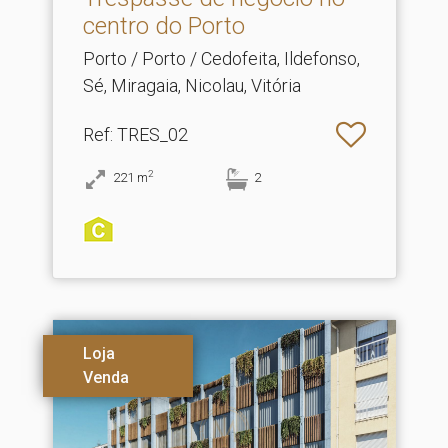
centro do Porto
Porto / Porto / Cedofeita, Ildefonso,
Sé, Miragaia, Nicolau, Vitória
Ref
: TRES_02
2
221
m
2
Loja
Venda