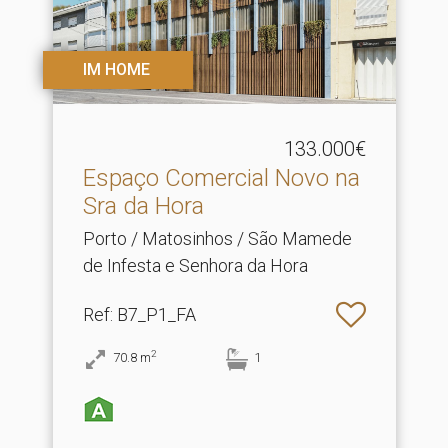
IM HOME
133.000€
Espaço Comercial Novo na
Sra da Hora
Porto / Matosinhos / São Mamede
de Infesta e Senhora da Hora
Ref
: B7_P1_FA
2
70.8
m
1